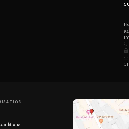
C
Ho
Ka
10
GP
RMATION
conditions