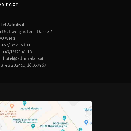
ONTACT
tel Admiral
rl Schweighofer - Gasse 7
70 Wien
+43/1/521 41-0
+43/1/521 41-16
hotel@admiral.co.at
S: 48.202453, 16.357467