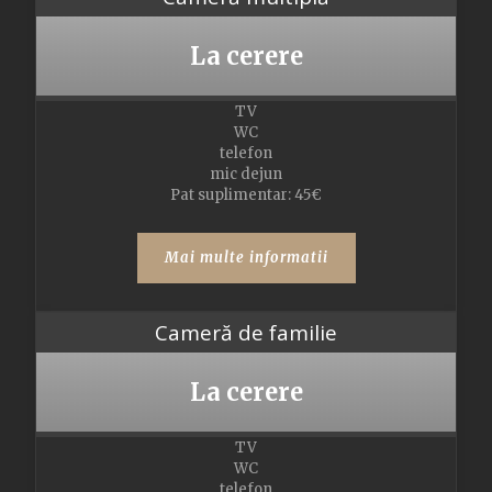
La cerere
TV
WC
telefon
mic dejun
Pat suplimentar: 45€
Mai multe informatii
Cameră de familie
La cerere
TV
WC
telefon