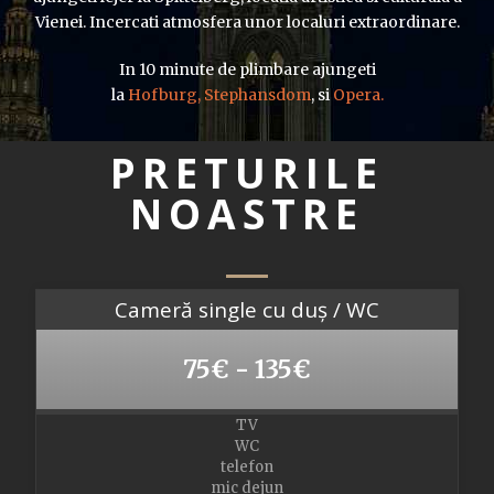
Vienei. Incercati atmosfera unor localuri extraordinare.
In 10 minute de plimbare ajungeti
la
Hofburg,
Stephansdom
, si
Opera.
PRETURILE
NOASTRE
Cameră single cu duș / WC
75€ - 135€
TV
WC
telefon
mic dejun