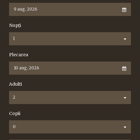
Nopți
Română
Plecarea
Adulti
Copii