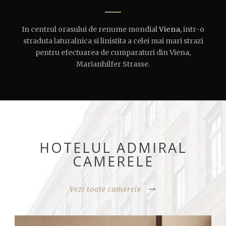
In centrul orasului de renume mondial
Viena
, intr-o
straduta laturalnica si linistita a celei mai mari strazi
pentru efectuarea de cumparaturi din Viena,
Marianhilfer Strasse.
HOTELUL ADMIRAL
CAMERELE
Vezi toate camerele