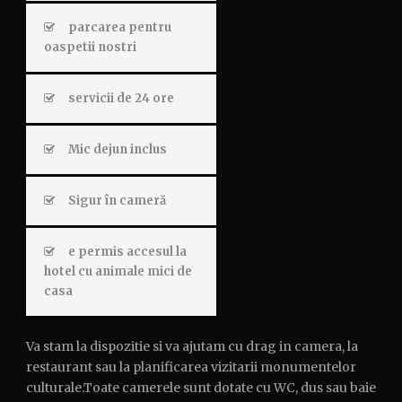
parcarea pentru
oaspetii nostri
servicii de 24 ore
Mic dejun inclus
Sigur în cameră
e permis accesul la
hotel cu animale mici de
casa
Va stam la dispozitie si va ajutam cu drag in camera, la
restaurant sau la planificarea vizitarii monumentelor
culturale.Toate camerele sunt dotate cu WC, dus sau baie