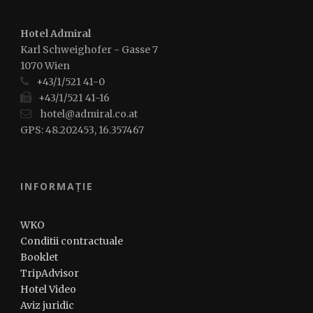
Hotel Admiral
Karl Schweighofer - Gasse 7
1070 Wien
+43/1/521 41-0
+43/1/521 41-16
hotel@admiral.co.at
GPS: 48.202453, 16.357467
INFORMAȚIE
WKO
Conditii contractuale
Booklet
TripAdvisor
Hotel Video
Aviz juridic