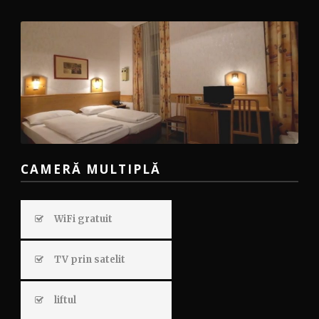
CAMERĂ MULTIPLĂ
WiFi gratuit
TV prin satelit
liftul